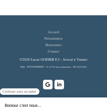
Accueil
Présentation
Honoraires
Contact
©2020 Lucas GODIER E.I - Avocat à Vannes
-
Siret : 82521893600029
N° de TVA intracommunautaire : FR 25 825218936
Plan du site
Mentions légales