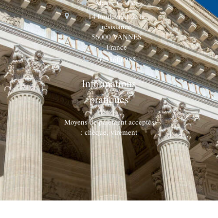
Maître Godier
14 boulevard de la
résistance
56000
VANNES
France
0255606985
Informations
pratiques
Moyens de paiement acceptés
: chèque, virement