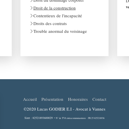
Droit du dommage corporel
v
Droit de la construction
Contentieux de l'incapacité
Droits des contrats
Trouble anormal du voisinage
Accueil
Présentation
Honoraires
Contact
©2020 Lucas GODIER E.I - Avocat à Vannes
-
Siret : 82521893600029
N° de TVA intracommunautaire : FR 25 825218936