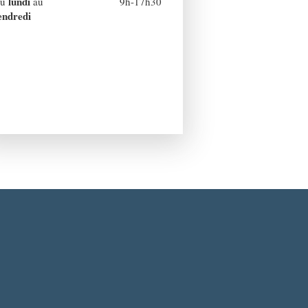
lundi
Du
au
9h-17h30
endredi