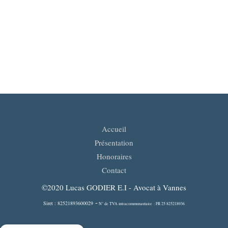
Accueil
Présentation
Honoraires
Contact
©2020 Lucas GODIER E.I - Avocat à Vannes
-
Siret : 82521893600029
N° de TVA intracommunautaire : FR 25 825218936