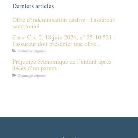
Derniers articles
Offre d'indemnisation tardive : l'assureur
sanctionné
Cass. Civ. 2, 18 juin 2026, n° 25-10.521 :
l'assureur doit présenter une offre
d'indemnisation même sans connaître les
Dommage corporel
prestations des tiers payeurs
Préjudice économique de l’enfant après
décès d’un parent
Dommage corporel