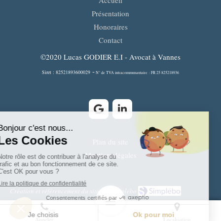
Accueil
Présentation
Honoraires
Contact
©2020 Lucas GODIER E.I - Avocat à Vannes
-
Siret : 82521893600029
N° de TVA intracommunautaire : FR 25 825218936
Plan du site
Mentions légales
Création et référencement du site par Simplébo
Appeler
Localisation