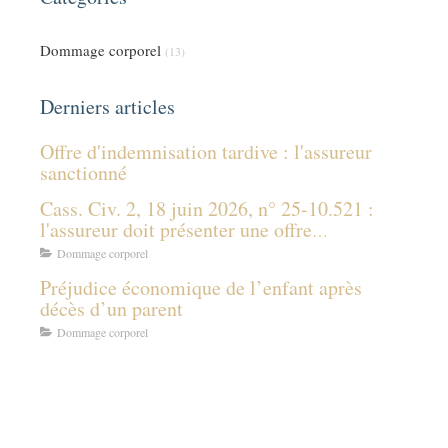
Dommage corporel
(13)
Derniers articles
Offre d'indemnisation tardive : l'assureur
sanctionné
Cass. Civ. 2, 18 juin 2026, n° 25-10.521 :
l'assureur doit présenter une offre
d'indemnisation même sans connaître les
Dommage corporel
prestations des tiers payeurs
Préjudice économique de l’enfant après
décès d’un parent
Dommage corporel