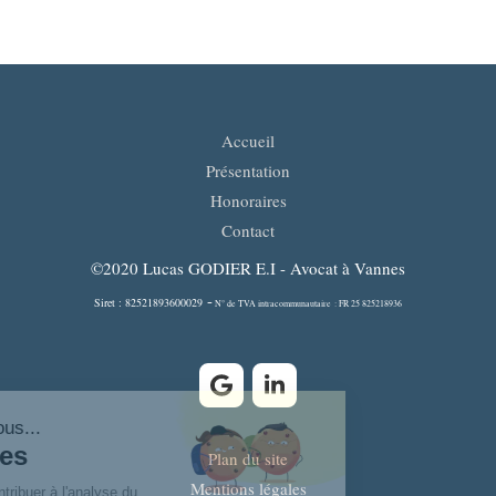
Accueil
Présentation
Honoraires
Contact
©2020 Lucas GODIER E.I - Avocat à Vannes
-
Siret : 82521893600029
N° de TVA intracommunautaire : FR 25 825218936
Plan du site
Mentions légales