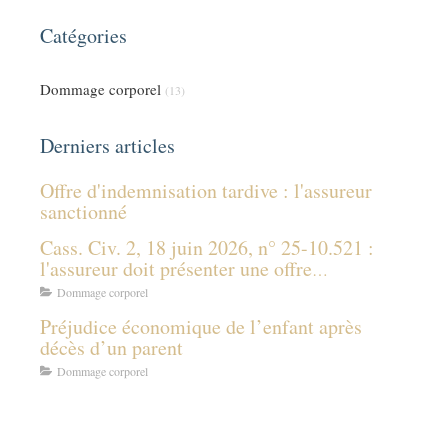
Catégories
Dommage corporel
(13)
Derniers articles
Offre d'indemnisation tardive : l'assureur
sanctionné
Cass. Civ. 2, 18 juin 2026, n° 25-10.521 :
l'assureur doit présenter une offre
d'indemnisation même sans connaître les
Dommage corporel
prestations des tiers payeurs
Préjudice économique de l’enfant après
décès d’un parent
Dommage corporel