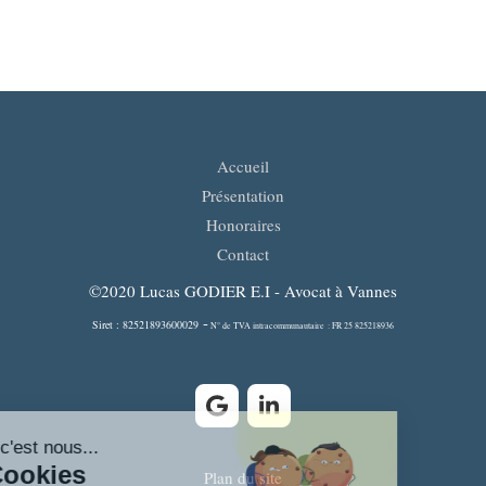
Accueil
Présentation
Honoraires
Contact
©2020 Lucas GODIER E.I - Avocat à Vannes
-
Siret : 82521893600029
N° de TVA intracommunautaire : FR 25 825218936
Plan du site