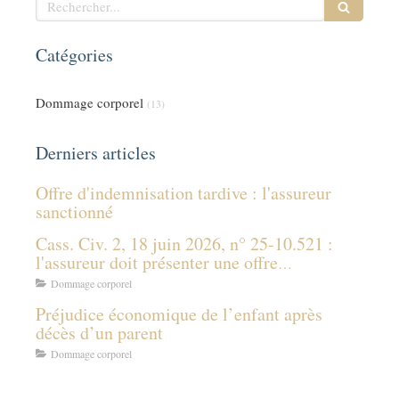
Catégories
Dommage corporel
(13)
Derniers articles
Offre d'indemnisation tardive : l'assureur
sanctionné
Cass. Civ. 2, 18 juin 2026, n° 25-10.521 :
l'assureur doit présenter une offre
d'indemnisation même sans connaître les
Dommage corporel
prestations des tiers payeurs
Préjudice économique de l’enfant après
décès d’un parent
Dommage corporel