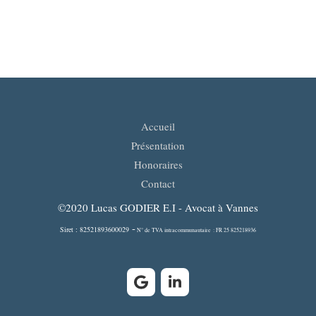
Accueil
Présentation
Honoraires
Contact
©2020 Lucas GODIER E.I - Avocat à Vannes
-
Siret : 82521893600029
N° de TVA intracommunautaire : FR 25 825218936