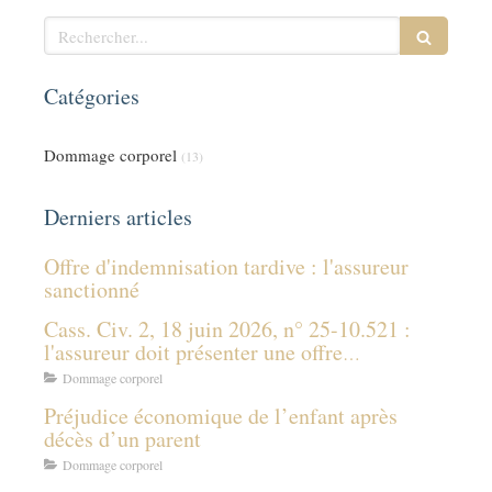
Rechercher
Catégories
Dommage corporel
(13)
Derniers articles
Offre d'indemnisation tardive : l'assureur
sanctionné
Cass. Civ. 2, 18 juin 2026, n° 25-10.521 :
l'assureur doit présenter une offre
d'indemnisation même sans connaître les
Dommage corporel
prestations des tiers payeurs
Préjudice économique de l’enfant après
décès d’un parent
Dommage corporel