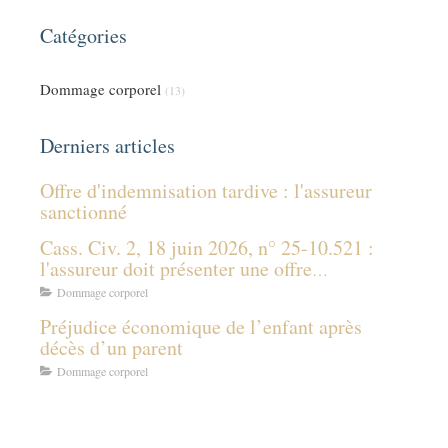
Catégories
Dommage corporel
(13)
Derniers articles
Offre d'indemnisation tardive : l'assureur
sanctionné
Cass. Civ. 2, 18 juin 2026, n° 25-10.521 :
l'assureur doit présenter une offre
d'indemnisation même sans connaître les
Dommage corporel
prestations des tiers payeurs
Préjudice économique de l’enfant après
décès d’un parent
Dommage corporel