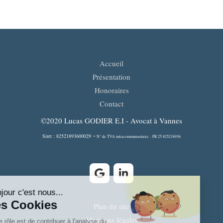
Accueil
Présentation
Honoraires
Contact
©2020 Lucas GODIER E.I - Avocat à Vannes
-
Siret : 82521893600029
N° de TVA intracommunautaire : FR 25 825218936
Plan du site
Mentions légales